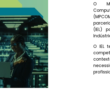
O Mes
Compu
(MPCO
parceri
(IEL) 
Indústri
O IEL 
compet
context
neces
profissi