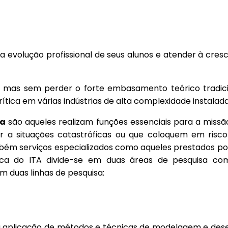
evolução profissional de seus alunos e atender à cresc
mas sem perder o forte embasamento teórico tradicio
ica em várias indústrias de alta complexidade instalada
ca
são aqueles realizam funções essenciais para a missão 
 a situações catastróficas ou que coloquem em risco a
também serviços especializados como aqueles prestados 
tica do ITA divide-se em duas áreas de pesquisa c
m duas linhas de pesquisa:
a aplicação de métodos e técnicas de modelagem e des